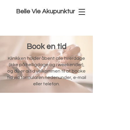
Belle Vie Akupunktur
Book en tid
Klinikken holder åbent alle hverdage
(ikke på helligdage og i weekender),
og du er altid velkommen til at booke
tid via formularen nedenunder, e-mail
eller telefon.