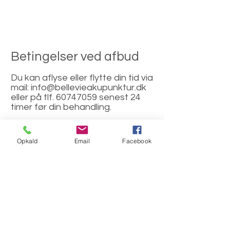
Betingelser ved afbud
Du kan aflyse eller flytte din tid via
mail:
info@bellevieakupunktur.dk
eller på tlf.
60747059
senest 24
timer før din behandling.
Ved afbud senere end 24 timer
før din behandling faktureres et
Opkald
Email
Facebook
gebyr på 400 kr. Ring eller skriv
venligst til
60747059
ved sent
afbud.
Ved udeblivelse fra din behandling
faktureres hele prisen for
behandlingen.